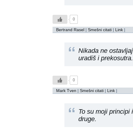
0
Bertrand Rasel
|
Smešni citati
|
Link
|
Nikada ne ostavlja
uradiš i prekosutra.
0
Mark Tven
|
Smešni citati
|
Link
|
To su moji principi
druge.