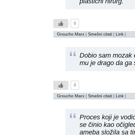
plastični hirurg.
0
Groucho Marx
|
Smešni citati
|
Link
|
Dobio sam mozak č
mu je drago da ga 
0
Groucho Marx
|
Smešni citati
|
Link
|
Proces koji je vod
se činio kao očigle
ameba složila sa ti