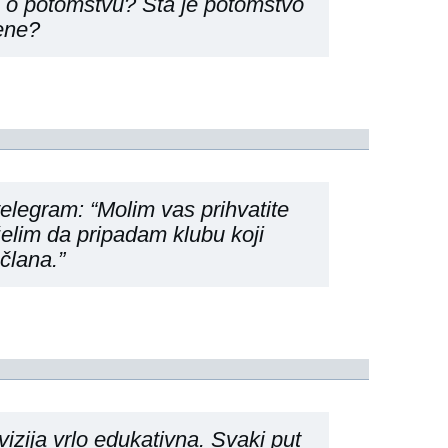
o o potomstvu? Šta je potomstvo
ene?
elegram: “Molim vas prihvatite
elim da pripadam klubu koji
člana.”
izija vrlo edukativna. Svaki put