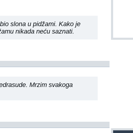
bio slona u pidžami. Kako je
žamu nikada neću saznati.
edrasude. Mrzim svakoga