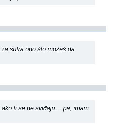
j za sutra ono što možeš da
 i ako ti se ne sviđaju… pa, imam