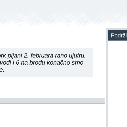
Podrži
k pijani 2. februara rano ujutru.
vodi i 6 na brodu konačno smo
e.