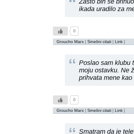
Žašto bih se brinu
ikada uradilo za m
0
Groucho Marx
|
Smešni citati
|
Link
|
Poslao sam klubu t
moju ostavku. Ne ž
prihvata mene kao 
0
Groucho Marx
|
Smešni citati
|
Link
|
Smatram da je telev