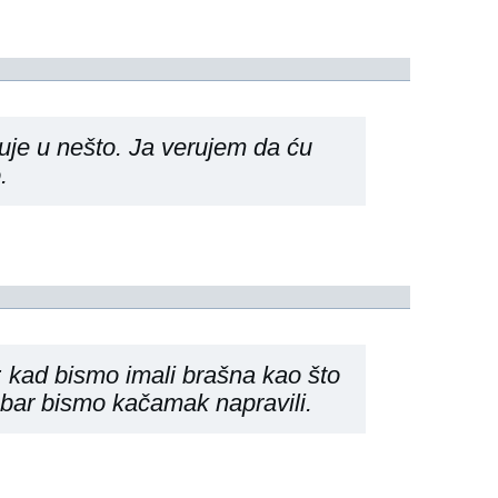
je u nešto. Ja verujem da ću
.
: kad bismo imali brašna kao što
ar bismo kačamak napravili.