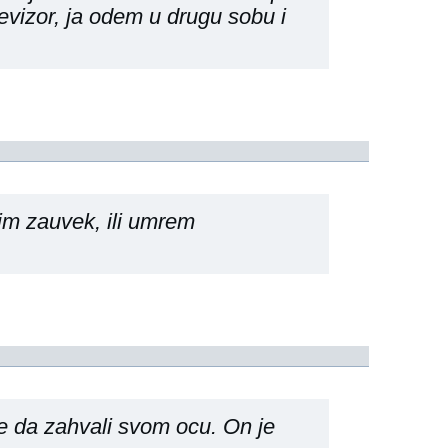
evizor, ja odem u drugu sobu i
m zauvek, ili umrem
e da zahvali svom ocu. On je