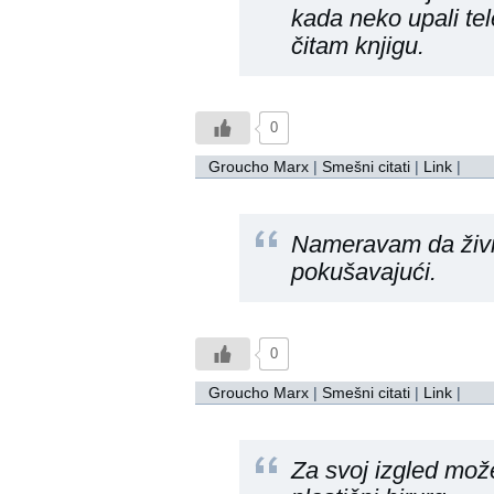
kada neko upali tel
čitam knjigu.
0
Groucho Marx
|
Smešni citati
|
Link
|
Nameravam da živi
pokušavajući.
0
Groucho Marx
|
Smešni citati
|
Link
|
Za svoj izgled mož