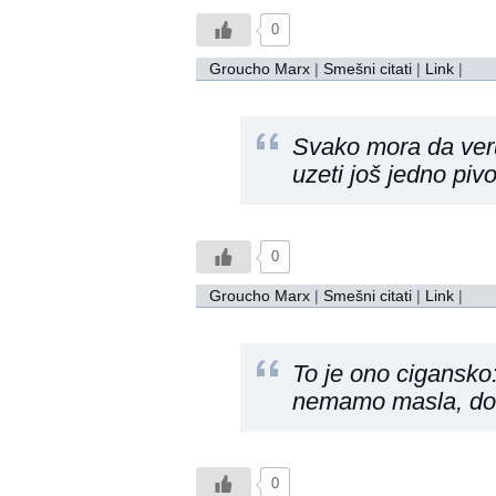
0
Groucho Marx
|
Smešni citati
|
Link
|
Svako mora da veru
uzeti još jedno pivo
0
Groucho Marx
|
Smešni citati
|
Link
|
To je ono cigansko
nemamo masla, dob
0