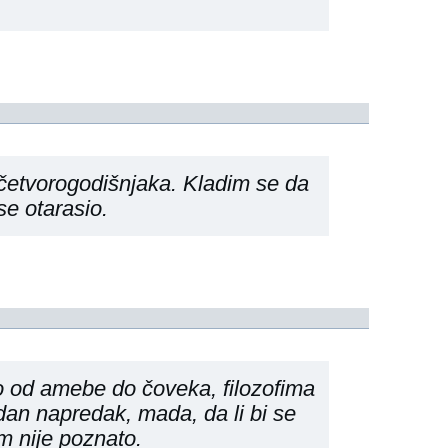
etvorogodišnjaka. Kladim se da
se otarasio.
io od amebe do čoveka, filozofima
dan napredak, mada, da li bi se
m nije poznato.