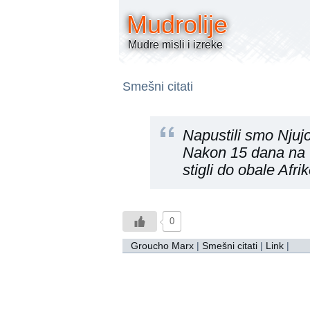
Mudrolije
Mudre misli i izreke
Smešni citati
Napustili smo Njujor
Nakon 15 dana na 
stigli do obale Afrik
0
Groucho Marx
|
Smešni citati
|
Link
|