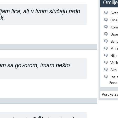
Omiljen
am lica, ali u tvom slučaju rado
Svet
ak.
Onaj 
Komš
Uspe
Svi p
Mi i
Nije
Veli
em sa govorom, imam nešto
Ako s
Iza 
žena.
Poruke za