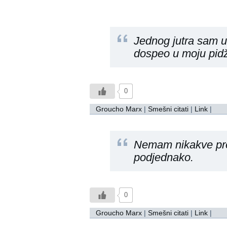
Jednog jutra sam u
dospeo u moju pid
0
Groucho Marx
|
Smešni citati
|
Link
|
Nemam nikakve pr
podjednako.
0
Groucho Marx
|
Smešni citati
|
Link
|