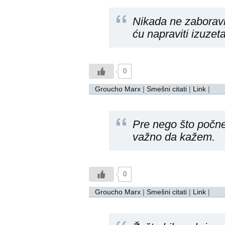
Nikada ne zaboravlj
ću napraviti izuzet
0
Groucho Marx
|
Smešni citati
|
Link
|
Pre nego što počn
važno da kažem.
0
Groucho Marx
|
Smešni citati
|
Link
|