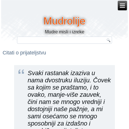
Mudrolije
Mudre misli i izreke
Citati o prijateljstvu
Svaki rastanak izaziva u
nama dvostruku iluziju. Čovek
sa kojim se praštamo, i to
ovako, manje-više zauvek,
čini nam se mnogo vredniji i
dostojniji naše pažnje, a mi
sami osećamo se mnogo
sposobniji za izdašno i