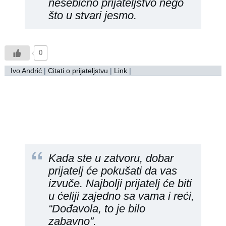
nesebično prijateljstvo nego
što u stvari jesmo.
0
Ivo Andrić
|
Citati o prijateljstvu
|
Link
|
Kada ste u zatvoru, dobar
prijatelj će pokušati da vas
izvuče. Najbolji prijatelj će biti
u ćeliji zajedno sa vama i reći,
“Dođavola, to je bilo
zabavno”.