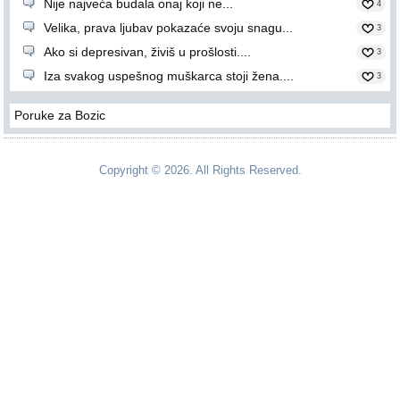
Nije najveća budala onaj koji ne...
4
Velika, prava ljubav pokazaće svoju snagu...
3
Ako si depresivan, živiš u prošlosti....
3
Iza svakog uspešnog muškarca stoji žena....
3
Poruke za Bozic
Copyright © 2026. All Rights Reserved.