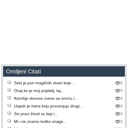
Omiljeni Citati
Svet je pun magičnih stvari koje...
8
Onaj ko je moj prijatelj, taj...
5
Komšije donose cveće sa smrću i...
4
Uspeh je mera koju procenjuju drugi....
4
Svi pravi životi su lepi i...
4
Mi i ne znamo koliko snage...
4