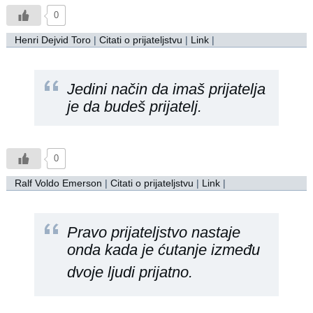
0
Henri Dejvid Toro
|
Citati o prijateljstvu
|
Link
|
Jedini način da imaš prijatelja
je da budeš prijatelj.
0
Ralf Voldo Emerson
|
Citati o prijateljstvu
|
Link
|
Pravo prijateljstvo nastaje
onda kada je ćutanje između
dvoje
ljudi
prijatno.