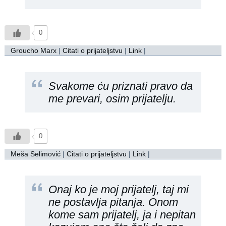
0
Groucho Marx
|
Citati o prijateljstvu
|
Link
|
Svakome ću priznati pravo da
me prevari, osim prijatelju.
0
Meša Selimović
|
Citati o prijateljstvu
|
Link
|
Onaj ko je moj prijatelj, taj mi
ne postavlja pitanja. Onom
kome sam prijatelj, ja i nepitan