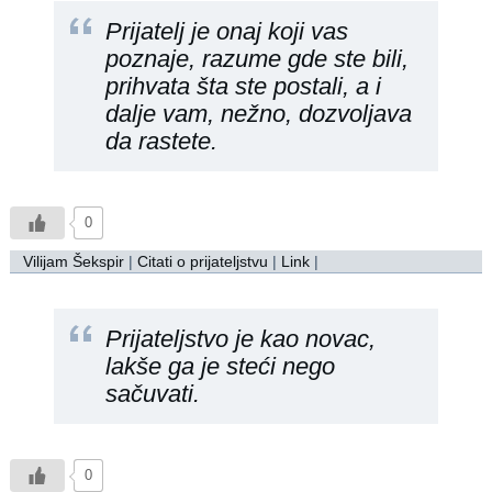
Prijatelj je onaj koji vas
poznaje, razume gde ste bili,
prihvata šta ste postali, a i
dalje vam, nežno, dozvoljava
da rastete.
0
Vilijam Šekspir
|
Citati o prijateljstvu
|
Link
|
Prijateljstvo je kao novac,
lakše ga je steći nego
sačuvati.
0