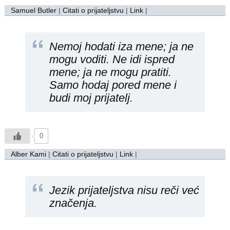
Samuel Butler
|
Citati o prijateljstvu
|
Link
|
Nemoj hodati iza mene; ja ne
mogu voditi. Ne idi ispred
mene; ja ne mogu pratiti.
Samo hodaj pored mene i
budi moj prijatelj.
0
Alber Kami
|
Citati o prijateljstvu
|
Link
|
Jezik prijateljstva nisu reči već
značenja.