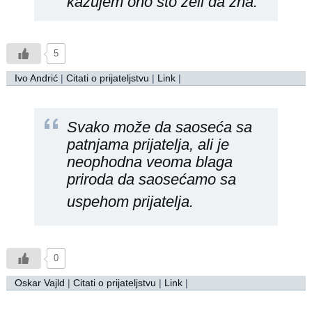
kazujem ono što želi da zna.
5
Ivo Andrić
|
Citati o prijateljstvu
|
Link
|
Svako može da saoseća sa
patnjama prijatelja, ali je
neophodna veoma blaga
priroda da saosećamo sa
uspehom
prijatelja.
0
Oskar Vajld
|
Citati o prijateljstvu
|
Link
|