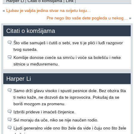
Harper Li
|
Citati o komšijama
|
Link
|
«
Ljubav je valjda jedina stvar na svijetu koju…
Pre nego što vaše dete pogleda u nekog…
»
Citati o komšijama
Što više samuješ i ćutiš o sebi, sve ti je plići i luđi razgovor
tvog suseda.
Komšije donose cveće sa smrću i voće sa bolešću i neke
sitnice u međuvremenu.
Harper Li
Samo drži glavu visoko i spusti pesnice dole. Bez obzira šta
ti neko kaže, ne dozvoli da te isprovocira. Pokušaj da se
boriš mozgom za promenu.
Izbriši prideve i imaćeš činjenice.
Svi moraju da uče, niko se nije naučen rodio.
Ljudi generalno vide ono što žele da vide i čuju ono što žele