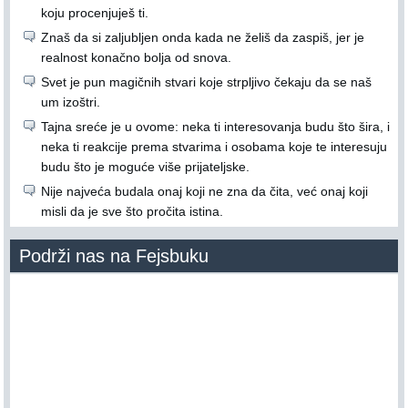
koju procenjuješ ti.
Znaš da si zaljubljen onda kada ne želiš da zaspiš, jer je
realnost konačno bolja od snova.
Svet je pun magičnih stvari koje strpljivo čekaju da se naš
um izoštri.
Tajna sreće je u ovome: neka ti interesovanja budu što šira, i
neka ti reakcije prema stvarima i osobama koje te interesuju
budu što je moguće više prijateljske.
Nije najveća budala onaj koji ne zna da čita, već onaj koji
misli da je sve što pročita istina.
Podrži nas na Fejsbuku