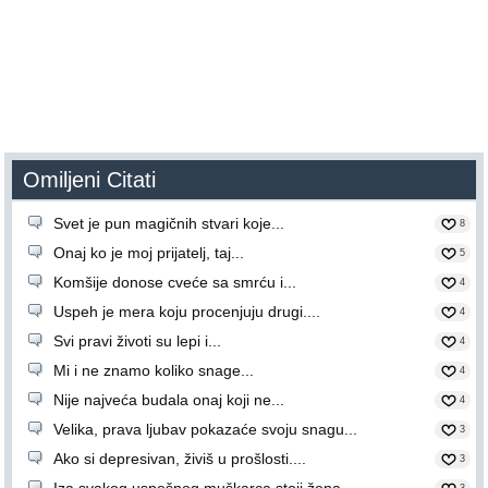
Omiljeni Citati
Svet je pun magičnih stvari koje...
8
Onaj ko je moj prijatelj, taj...
5
Komšije donose cveće sa smrću i...
4
Uspeh je mera koju procenjuju drugi....
4
Svi pravi životi su lepi i...
4
Mi i ne znamo koliko snage...
4
Nije najveća budala onaj koji ne...
4
Velika, prava ljubav pokazaće svoju snagu...
3
Ako si depresivan, živiš u prošlosti....
3
Iza svakog uspešnog muškarca stoji žena....
3