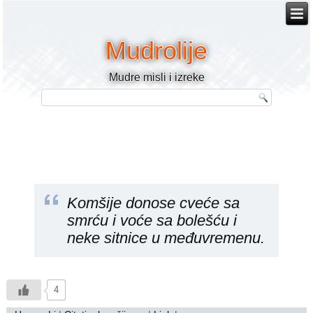
Mudrolije
Mudre misli i izreke
Komšije donose cveće sa
smrću i voće sa bolešću i
neke sitnice u međuvremenu.
4