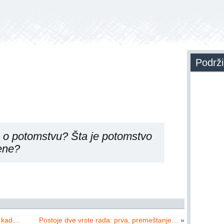
Podrži
o o potomstvu? Šta je potomstvo
ene?
a kad…
Postoje dve vrste rada: prva, premeštanje…
»