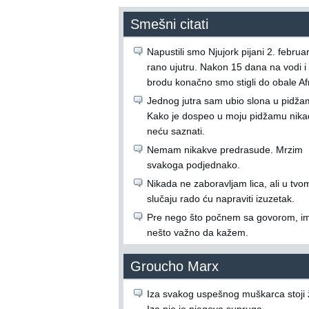
Smešni citati
Napustili smo Njujork pijani 2. februa
rano ujutru. Nakon 15 dana na vodi i
brodu konačno smo stigli do obale Afr
Jednog jutra sam ubio slona u pidžam
Kako je dospeo u moju pidžamu nik
neću saznati.
Nemam nikakve predrasude. Mrzim
svakoga podjednako.
Nikada ne zaboravljam lica, ali u tvo
slučaju rado ću napraviti izuzetak.
Pre nego što počnem sa govorom, 
nešto važno da kažem.
Groucho Marx
Iza svakog uspešnog muškarca stoji 