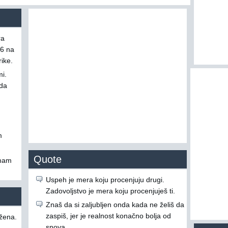
ra
 6 na
ike.
i.
ada
m
Quote
imam
Uspeh je mera koju procenjuju drugi.
Zadovoljstvo je mera koju procenjuješ ti.
Znaš da si zaljubljen onda kada ne želiš da
zaspiš, jer je realnost konačno bolja od
žena.
snova.