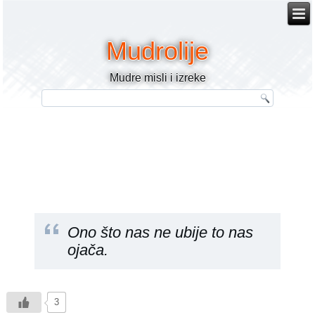
Mudrolije
Mudre misli i izreke
Ono što nas ne ubije to nas
ojača.
3