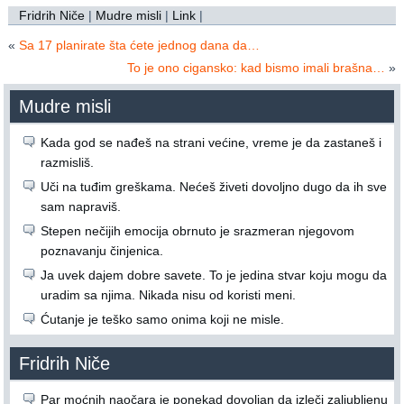
Fridrih Niče
|
Mudre misli
|
Link
|
«
Sa 17 planirate šta ćete jednog dana da…
To je ono cigansko: kad bismo imali brašna…
»
Mudre misli
Kada god se nađeš na strani većine, vreme je da zastaneš i
razmisliš.
Uči na tuđim greškama. Nećeš živeti dovoljno dugo da ih sve
sam napraviš.
Stepen nečijih emocija obrnuto je srazmeran njegovom
poznavanju činjenica.
Ja uvek dajem dobre savete. To je jedina stvar koju mogu da
uradim sa njima. Nikada nisu od koristi meni.
Ćutanje je teško samo onima koji ne misle.
Fridrih Niče
Par moćnih naočara je ponekad dovoljan da izleči zaljubljenu