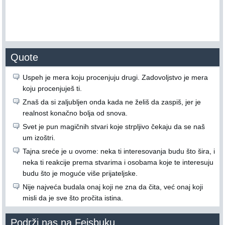
Quote
Uspeh je mera koju procenjuju drugi. Zadovoljstvo je mera
koju procenjuješ ti.
Znaš da si zaljubljen onda kada ne želiš da zaspiš, jer je
realnost konačno bolja od snova.
Svet je pun magičnih stvari koje strpljivo čekaju da se naš
um izoštri.
Tajna sreće je u ovome: neka ti interesovanja budu što šira, i
neka ti reakcije prema stvarima i osobama koje te interesuju
budu što je moguće više prijateljske.
Nije najveća budala onaj koji ne zna da čita, već onaj koji
misli da je sve što pročita istina.
Podrži nas na Fejsbuku