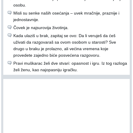
osobu.
Misli su senke naših osećanja – uvek mračnije, praznije i
jednostavnije.
Čovek je najsurovija životinja.
Kada ulaziš u brak, zapitaj se ovo: Da li veruješ da ćeš
uživati da razgovaraš sa ovom osobom u starosti? Sve
drugo u braku je prolazno, ali većina vremena koje
provedete zajedno biće posvećena razgovoru.
Pravi muškarac želi dve stvari: opasnost i igru. Iz tog razloga
želi ženu, kao najopasniju igračku.