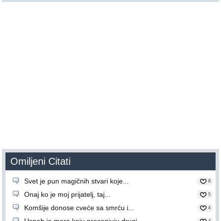
Omiljeni Citati
Svet je pun magičnih stvari koje...
8
Onaj ko je moj prijatelj, taj...
5
Komšije donose cveće sa smrću i...
4
Uspeh je mera koju procenjuju drugi....
4