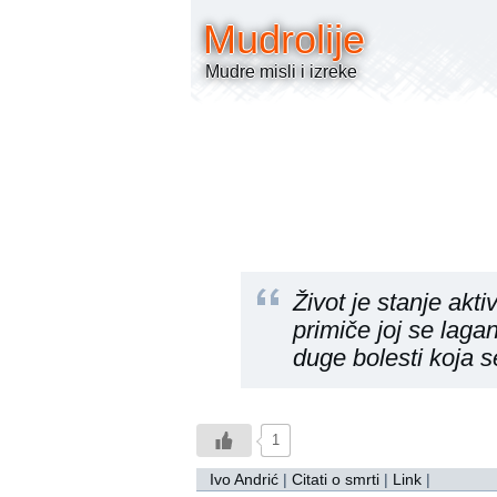
Mudrolije
Mudre misli i izreke
Život je stanje akti
primiče joj se laga
duge bolesti koja s
1
Ivo Andrić
|
Citati o smrti
|
Link
|