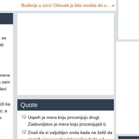
Buđenje u zoru! Oduvek je bila navikla da u…
»
a se
ti
a mene
da sam
lavi
eži ka
Quote
o; a
Uspeh je mera koju procenjuju drugi.
e
Zadovoljstvo je mera koju procenjuješ ti.
Znaš da si zaljubljen onda kada ne želiš da