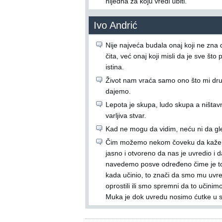
nijedna za koju vredi ubiti.
Ivo Andrić
Nije najveća budala onaj koji ne zna 
čita, već onaj koji misli da je sve što 
istina.
Život nam vraća samo ono što mi dr
dajemo.
Lepota je skupa, ludo skupa a ništavn
varljiva stvar.
Kad ne mogu da vidim, neću ni da g
Čim možemo nekom čoveku da kaž
jasno i otvoreno da nas je uvredio i d
navedemo posve određeno čime je to
kada učinio, to znači da smo mu uvr
oprostili ili smo spremni da to učinimo
Muka je dok uvredu nosimo ćutke u s