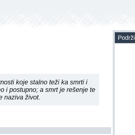
Podrži
vnosti koje stalno teži ka smrti i
no i postupno; a smrt je rešenje te
e naziva život.