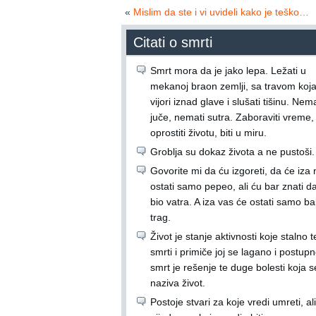
«
Mislim da ste i vi uvideli kako je teško…
Citati o smrti
Smrt mora da je jako lepa. Ležati u
mekanoj braon zemlji, sa travom koj
vijori iznad glave i slušati tišinu. Nema
juče, nemati sutra. Zaboraviti vreme,
oprostiti životu, biti u miru.
Groblja su dokaz života a ne pustoši.
Govorite mi da ću izgoreti, da će iz
ostati samo pepeo, ali ću bar znati 
bio vatra. A iza vas će ostati samo ba
trag.
Život je stanje aktivnosti koje stalno t
smrti i primiče joj se lagano i postupn
smrt je rešenje te duge bolesti koja s
naziva život.
Postoje stvari za koje vredi umreti, ali