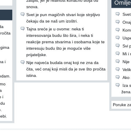
zaspiš, jer je realnost konačno bolja od
Omiljen
snova.
Svet
Svet je pun magičnih stvari koje strpljivo
čekaju da se naš um izoštri.
Onaj 
da
Tajna sreće je u ovome: neka ti
Komš
pročita
interesovanja budu što šira, i neka ti
Uspe
reakcije prema stvarima i osobama koje te
Svi p
ugima
interesuju budu što je moguće više
Mi i
prijateljske.
a i
Nije
Nije najveća budala onaj koji ne zna da
čita, već onaj koji misli da je sve što pročita
Veli
istina.
ledam.
Ako s
emo
Iza 
a
žena.
 i
edu
Poruke za
.
ebi.