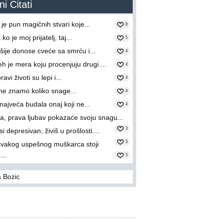
i Citati
 je pun magičnih stvari koje...
8
ko je moj prijatelj, taj...
5
ije donose cveće sa smrću i...
4
h je mera koju procenjuju drugi....
4
ravi životi su lepi i...
4
 ne znamo koliko snage...
4
 najveća budala onaj koji ne...
4
ka, prava ljubav pokazaće svoju snagu...
3
i depresivan, živiš u prošlosti....
3
svakog uspešnog muškarca stoji
...
3
 Bozic