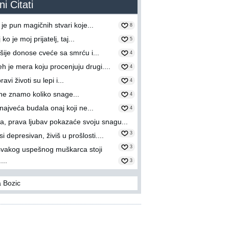
i Citati
 je pun magičnih stvari koje...
8
ko je moj prijatelj, taj...
5
ije donose cveće sa smrću i...
4
h je mera koju procenjuju drugi....
4
ravi životi su lepi i...
4
 ne znamo koliko snage...
4
 najveća budala onaj koji ne...
4
ka, prava ljubav pokazaće svoju snagu...
3
i depresivan, živiš u prošlosti....
3
svakog uspešnog muškarca stoji
...
3
 Bozic