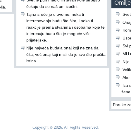
Svet je pun magičnih stvari koje strpljivo
ma
Omiljen
čekaju da se naš um izoštri.
lja.
Tajna sreće je u ovome: neka ti
Svet
interesovanja budu što šira, i neka ti
Onaj 
reakcije prema stvarima i osobama koje te
Komš
interesuju budu što je moguće više
Uspe
prijateljske.
Svi p
Nije najveća budala onaj koji ne zna da
Mi i
čita, već onaj koji misli da je sve što pročita
istina.
Nije
Veli
Ako s
Iza 
žena.
Poruke za
Copyright © 2026. All Rights Reserved.