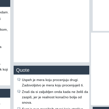
ledam.
i
skom,
a
e
k koji
Quote
Uspeh je mera koju procenjuju drugi.
Zadovoljstvo je mera koju procenjuješ ti.
Znaš da si zaljubljen onda kada ne želiš da
zaspiš, jer je realnost konačno bolja od
snova.
.