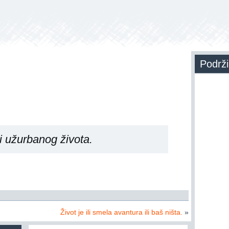
Podrži
i užurbanog života.
Život je ili smela avantura ili baš ništa.
»