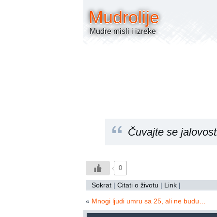
Mudrolije
Mudre misli i izreke
Čuvajte se jalovost
0
Sokrat
|
Citati o životu
|
Link
|
«
Mnogi ljudi umru sa 25, ali ne budu…