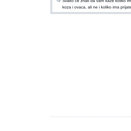
Svako će znati da vam kaže koliko i
koza i ovaca, ali ne i koliko ima prijate