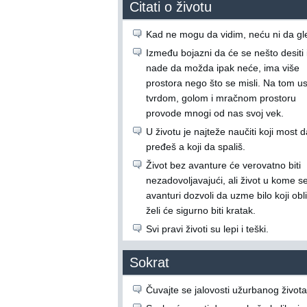
Citati o životu
Kad ne mogu da vidim, neću ni da g
Između bojazni da će se nešto desiti 
nade da možda ipak neće, ima više
prostora nego što se misli. Na tom u
tvrdom, golom i mračnom prostoru
provode mnogi od nas svoj vek.
U životu je najteže naučiti koji most d
pređeš a koji da spališ.
Život bez avanture će verovatno biti
nezadovoljavajući, ali život u kome s
avanturi dozvoli da uzme bilo koji obli
želi će sigurno biti kratak.
Svi pravi životi su lepi i teški.
Sokrat
Čuvajte se jalovosti užurbanog života