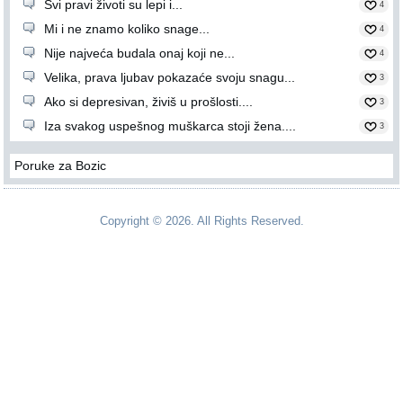
Svi pravi životi su lepi i...
4
Mi i ne znamo koliko snage...
4
Nije najveća budala onaj koji ne...
4
Velika, prava ljubav pokazaće svoju snagu...
3
Ako si depresivan, živiš u prošlosti....
3
Iza svakog uspešnog muškarca stoji žena....
3
Poruke za Bozic
Copyright © 2026. All Rights Reserved.