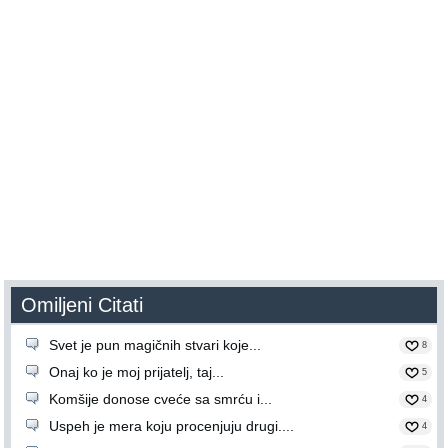
Omiljeni Citati
Svet je pun magičnih stvari koje...
8
Onaj ko je moj prijatelj, taj...
5
Komšije donose cveće sa smrću i...
4
Uspeh je mera koju procenjuju drugi....
4