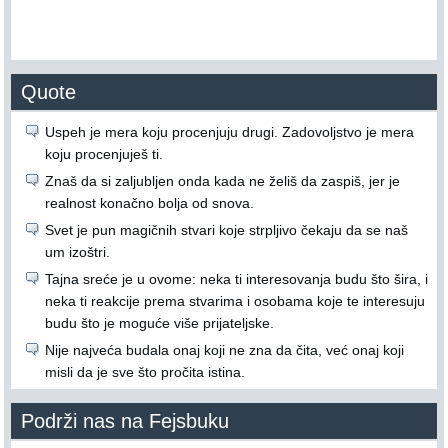
Quote
Uspeh je mera koju procenjuju drugi. Zadovoljstvo je mera
koju procenjuješ ti.
Znaš da si zaljubljen onda kada ne želiš da zaspiš, jer je
realnost konačno bolja od snova.
Svet je pun magičnih stvari koje strpljivo čekaju da se naš
um izoštri.
Tajna sreće je u ovome: neka ti interesovanja budu što šira, i
neka ti reakcije prema stvarima i osobama koje te interesuju
budu što je moguće više prijateljske.
Nije najveća budala onaj koji ne zna da čita, već onaj koji
misli da je sve što pročita istina.
Podrži nas na Fejsbuku