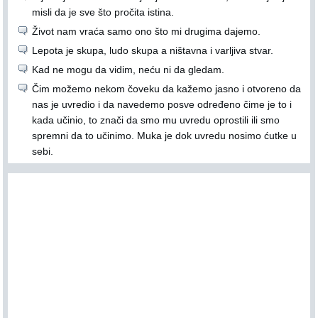
misli da je sve što pročita istina.
Život nam vraća samo ono što mi drugima dajemo.
Lepota je skupa, ludo skupa a ništavna i varljiva stvar.
Kad ne mogu da vidim, neću ni da gledam.
Čim možemo nekom čoveku da kažemo jasno i otvoreno da
nas je uvredio i da navedemo posve određeno čime je to i
kada učinio, to znači da smo mu uvredu oprostili ili smo
spremni da to učinimo. Muka je dok uvredu nosimo ćutke u
sebi.