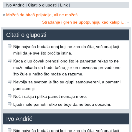
Ivo Andrić
|
Citati o gluposti
|
Link
|
«
Možeš da biraš prijatelje, ali ne možeš…
Stradanje i greh se upotpunjuju kao kalup i…
»
Citati o gluposti
Nije najveća budala onaj koji ne zna da čita, već onaj koji
misli da je sve što pročita istina.
Kada glup čovek prenosi ono što je pametan rekao to ne
može nikada da bude tačno, jer on nesvesno prevodi ono
što čuje u nešto što može da razume.
Nevolja sa svetom je što su glupi samouvereni, a pametni
puni sumnji.
Noć i rakija i plitka pamet nemaju mere.
Ljudi male pameti retko se boje da ne budu dosadni.
Ivo Andrić
Nije najveća budala onaj koji ne zna da čita, već onaj koji