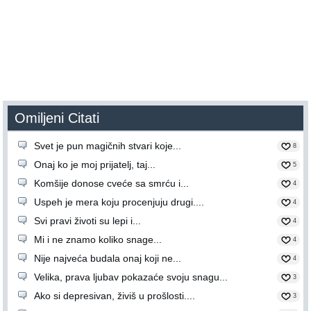
Omiljeni Citati
Svet je pun magičnih stvari koje...
8
Onaj ko je moj prijatelj, taj...
5
Komšije donose cveće sa smrću i...
4
Uspeh je mera koju procenjuju drugi....
4
Svi pravi životi su lepi i...
4
Mi i ne znamo koliko snage...
4
Nije najveća budala onaj koji ne...
4
Velika, prava ljubav pokazaće svoju snagu...
3
Ako si depresivan, živiš u prošlosti....
3