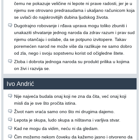
čemu ne pokazuje veličine ni lepote ni prave radosti, jer je u
njemu sve otrovano predrasudama i ukaljano računicom koja
se uvlači do najskrovitijih dubina ljudskog života.
Dugotrajno robovanje i rđava uprava mogu toliko zbuniti i
unakaziti shvatanje jednog naroda da zdrav razum i prav sud
njemu otančaju i oslabe, da se potpuno izvitopere. Takav
poremećen narod ne može više da razlikuje ne samo dobro
od zla, nego i svoju sopstvenu korist od očigledne štete.
Zloba i dobrota jednoga naroda su produkt prilika u kojima
on živi i razvija se.
Ivo Andrić
Nije najveća budala onaj koji ne zna da čita, već onaj koji
misli da je sve što pročita istina.
Život nam vraća samo ono što mi drugima dajemo.
Lepota je skupa, ludo skupa a ništavna i varljiva stvar.
Kad ne mogu da vidim, neću ni da gledam.
Čim možemo nekom čoveku da kažemo jasno i otvoreno da