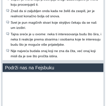
koju procenjuješ ti.
Znaš da si zaljubljen onda kada ne želiš da zaspiš, jer je
realnost konačno bolja od snova.
Svet je pun magičnih stvari koje strpljivo čekaju da se naš
um izoštri.
Tajna sreće je u ovome: neka ti interesovanja budu što šira, i
neka ti reakcije prema stvarima i osobama koje te interesuju
budu što je moguće više prijateljske.
Nije najveća budala onaj koji ne zna da čita, već onaj koji
misli da je sve što pročita istina.
Podrži nas na Fejsbuku