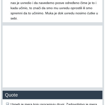
nas je uvredio i da navedemo posve određeno čime je to i
kada učinio, to znači da smo mu uvredu oprostili ili smo
spremni da to učinimo. Muka je dok uvredu nosimo ćutke u
sebi.
Quote
Uspeh je mera koju procenjuju drugi. Zadovoljstvo je mera