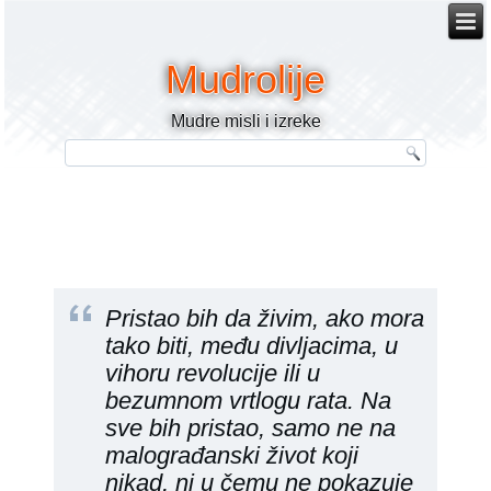
Mudrolije
Mudre misli i izreke
Pristao bih da živim, ako mora
tako biti, među divljacima, u
vihoru revolucije ili u
bezumnom vrtlogu rata. Na
sve bih pristao, samo ne na
malograđanski život koji
nikad, ni u čemu ne pokazuje