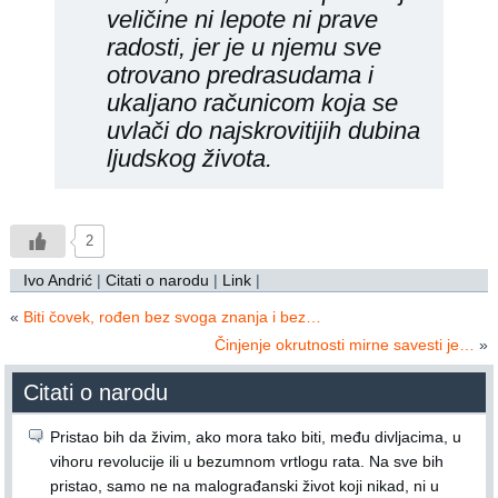
veličine ni lepote ni prave
radosti, jer je u njemu sve
otrovano predrasudama i
ukaljano računicom koja se
uvlači do najskrovitijih dubina
ljudskog života.
2
Ivo Andrić
|
Citati o narodu
|
Link
|
«
Biti čovek, rođen bez svoga znanja i bez…
Činjenje okrutnosti mirne savesti je…
»
Citati o narodu
Pristao bih da živim, ako mora tako biti, među divljacima, u
vihoru revolucije ili u bezumnom vrtlogu rata. Na sve bih
pristao, samo ne na malograđanski život koji nikad, ni u