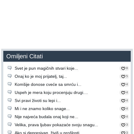
Omiljeni Citati
Svet je pun magičnih stvari koje...
8
Onaj ko je moj prijatelj, taj...
5
Komšije donose cveće sa smrću i...
4
Uspeh je mera koju procenjuju drugi....
4
Svi pravi životi su lepi i...
4
Mi i ne znamo koliko snage...
4
Nije najveća budala onaj koji ne...
4
Velika, prava ljubav pokazaće svoju snagu...
3
Ako si depresivan, živiš u prošlosti....
3