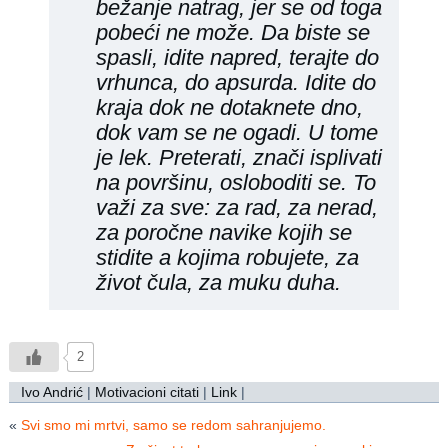
bežanje natrag, jer se od toga
pobeći ne može. Da biste se
spasli, idite napred, terajte do
vrhunca, do apsurda. Idite do
kraja dok ne dotaknete dno,
dok vam se ne ogadi. U tome
je lek. Preterati, znači isplivati
na površinu, osloboditi se. To
važi za sve: za rad, za nerad,
za poročne navike kojih se
stidite a kojima robujete, za
život čula, za muku duha.
2
Ivo Andrić
|
Motivacioni citati
|
Link
|
«
Svi smo mi mrtvi, samo se redom sahranjujemo.