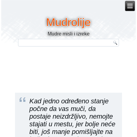
Mudrolije
Mudre misli i izreke
Kad jedno određeno stanje
počne da vas muči, da
postaje neizdržljivo, nemojte
stajati u mestu, jer bolje neće
biti, još manje pomišljajte na