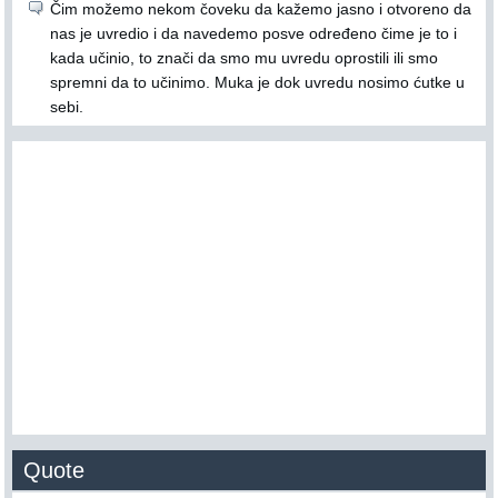
Čim možemo nekom čoveku da kažemo jasno i otvoreno da
nas je uvredio i da navedemo posve određeno čime je to i
kada učinio, to znači da smo mu uvredu oprostili ili smo
spremni da to učinimo. Muka je dok uvredu nosimo ćutke u
sebi.
Quote