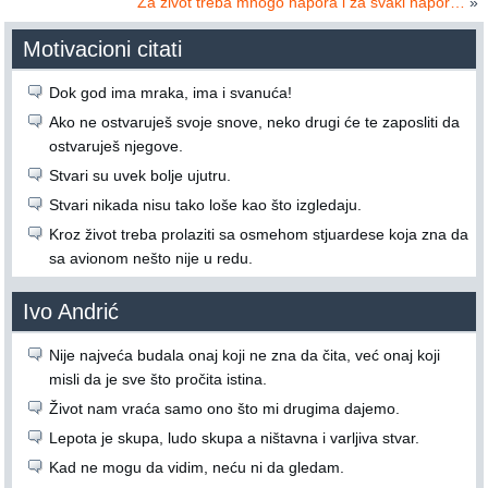
Za život treba mnogo napora i za svaki napor…
»
Motivacioni citati
Dok god ima mraka, ima i svanuća!
Ako ne ostvaruješ svoje snove, neko drugi će te zaposliti da
ostvaruješ njegove.
Stvari su uvek bolje ujutru.
Stvari nikada nisu tako loše kao što izgledaju.
Kroz život treba prolaziti sa osmehom stjuardese koja zna da
sa avionom nešto nije u redu.
Ivo Andrić
Nije najveća budala onaj koji ne zna da čita, već onaj koji
misli da je sve što pročita istina.
Život nam vraća samo ono što mi drugima dajemo.
Lepota je skupa, ludo skupa a ništavna i varljiva stvar.
Kad ne mogu da vidim, neću ni da gledam.