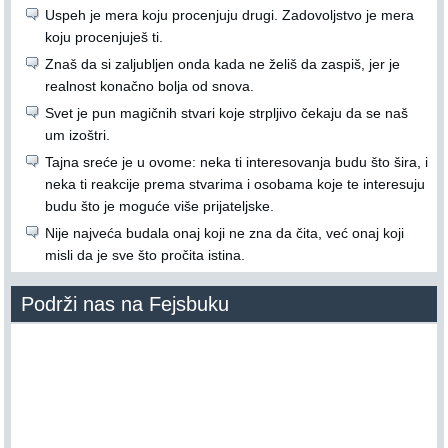
Uspeh je mera koju procenjuju drugi. Zadovoljstvo je mera
koju procenjuješ ti.
Znaš da si zaljubljen onda kada ne želiš da zaspiš, jer je
realnost konačno bolja od snova.
Svet je pun magičnih stvari koje strpljivo čekaju da se naš
um izoštri.
Tajna sreće je u ovome: neka ti interesovanja budu što šira, i
neka ti reakcije prema stvarima i osobama koje te interesuju
budu što je moguće više prijateljske.
Nije najveća budala onaj koji ne zna da čita, već onaj koji
misli da je sve što pročita istina.
Podrži nas na Fejsbuku