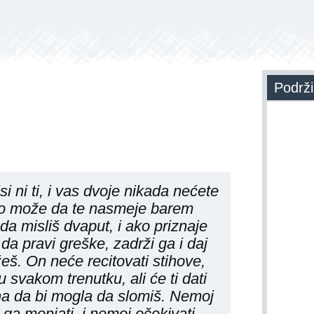
Podrži
i ni ti, i vas dvoje nikada nećete
 ako može da te nasmeje barem
a misliš dvaput, i ako priznaje
da pravi greške, zadrži ga i daj
eš. On neće recitovati stihove,
u svakom trenutku, ali će ti dati
na da bi mogla da slomiš. Nemoj
 ga menjati, i nemoj očekivati