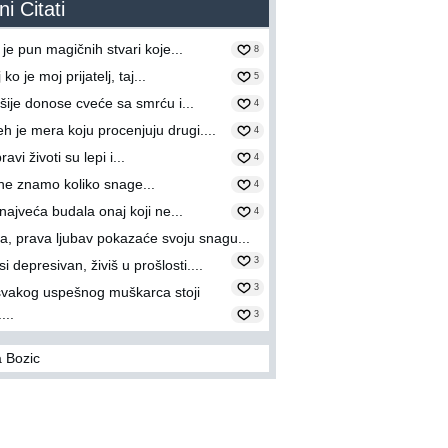
i Citati
 je pun magičnih stvari koje...
8
ko je moj prijatelj, taj...
5
ije donose cveće sa smrću i...
4
h je mera koju procenjuju drugi....
4
ravi životi su lepi i...
4
 ne znamo koliko snage...
4
 najveća budala onaj koji ne...
4
ka, prava ljubav pokazaće svoju snagu...
3
i depresivan, živiš u prošlosti....
3
svakog uspešnog muškarca stoji
...
3
 Bozic