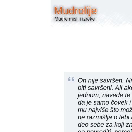
Mudrolije
Mudre misli i izreke
On nije savršen. Nis
biti savršeni. Ali
jednom, navede te d
da je samo čovek i 
mu najviše što mož
ne razmišlja o tebi 
deo sebe za koji z
ga povrediti, nemoj