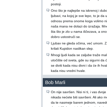
postoji.
Ono što je najlepše na iskrenoj i dub
ljubavi, na kojoj je sve lepo, to je da 
odnosu prema onome koga volimo ni
naša mana ne dolazi do izražaja. M
šta što je zlo u nama iščezava, a ono 
dobro ustostruči se.
Ljubav ne gleda očima, već umom. Z
krilati Kupidon naslikan slep.
Mnogi ljudi kada se zaljube traže ma
utočište od sveta, gde su sigurni da 
se diviti kada nisu divni i da će ih hvali
kada nisu vredni hvale.
Bob Marli
On nije savršen. Nisi ni ti, i vas dvoje
nikada nećete biti savršeni. Ali ako 
da te nasmeje barem jednom, naved