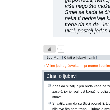
više nego što može 
Smej se kada te čin
neka ti nedostaje k
treba da se da. Jer
uvek postoji jedan 
1
Bob Marli
|
Citati o ljubavi
|
Link
|
«
Vrline jednog čoveka mi primamo i cen
Citati o ljubavi
Znaš da si zaljubljen onda kada ne že
zaspiš, jer je realnost konačno bolja 
snova.
Shvatila sam da su Bitlsi pogrešili. L
nije sve što nam treba – ljubav je sve