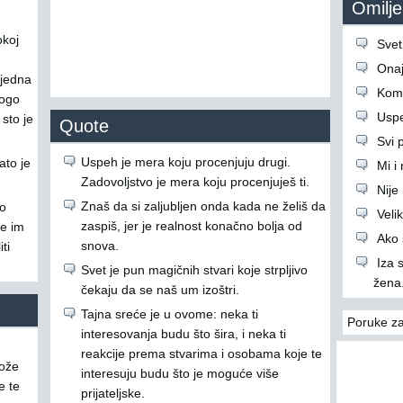
Omiljen
okoj
Svet
u
Onaj 
jedna
Komš
nogo
Uspe
sto je
Quote
Svi p
Uspeh je mera koju procenjuju drugi.
ato je
Mi i
Zadovoljstvo je mera koju procenjuješ ti.
Nije
Znaš da si zaljubljen onda kada ne želiš da
lo
Veli
zaspiš, jer je realnost konačno bolja od
će im
Ako s
snova.
ti
Iza 
Svet je pun magičnih stvari koje strpljivo
žena.
čekaju da se naš um izoštri.
Tajna sreće je u ovome: neka ti
Poruke za
interesovanja budu što šira, i neka ti
reakcije prema stvarima i osobama koje te
može
interesuju budu što je moguće više
e te
prijateljske.