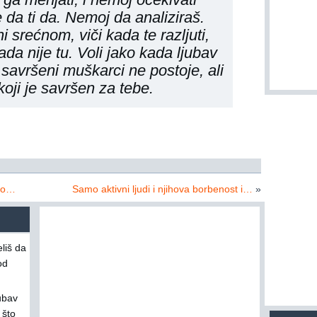
da ti da. Nemoj da analiziraš.
i srećnom, viči kada te razljuti,
ada nije tu. Voli jako kada ljubav
 savršeni muškarci ne postoje, ali
koji je savršen za tebe.
imo…
Samo aktivni ljudi i njihova borbenost i…
»
liš da
od
jubav
 što