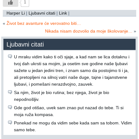
1
Harper Li
|
Ljubavni citati
|
Link
|
«
Život bez avanture će verovatno biti…
Nikada nisam dozvolio da moje školovanje…
»
Ljubavni citati
U mraku vidim kako ti oči sjaje, a kad nam se lica dotaknu i
tvoj dah ukrsti sa mojim, ja osetim sve godine naše ljubavi
sažete u jedan jedini tren, i znam samo da postojimo ti i ja,
ali pretopljeni na silnoj vatri naše duge, tajne i tajanstvene
ljubavi, i pomešani nerazdvojno, zauvek.
Sa njim, život je bio rutina; bez njega, život je bio
nepodnošljiv.
Gde god otišao, uvek sam znao put nazad do tebe. Ti si
moja ruža kompasa.
Ponekad ne mogu da vidim sebe kada sam sa tobom. Vidim
samo tebe.