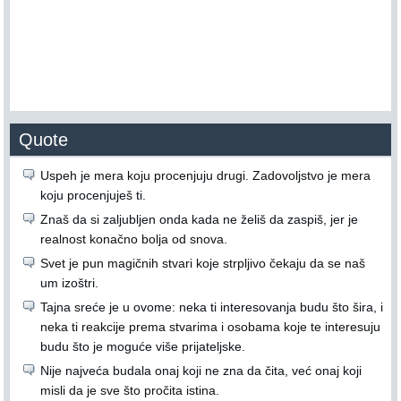
Quote
Uspeh je mera koju procenjuju drugi. Zadovoljstvo je mera
koju procenjuješ ti.
Znaš da si zaljubljen onda kada ne želiš da zaspiš, jer je
realnost konačno bolja od snova.
Svet je pun magičnih stvari koje strpljivo čekaju da se naš
um izoštri.
Tajna sreće je u ovome: neka ti interesovanja budu što šira, i
neka ti reakcije prema stvarima i osobama koje te interesuju
budu što je moguće više prijateljske.
Nije najveća budala onaj koji ne zna da čita, već onaj koji
misli da je sve što pročita istina.