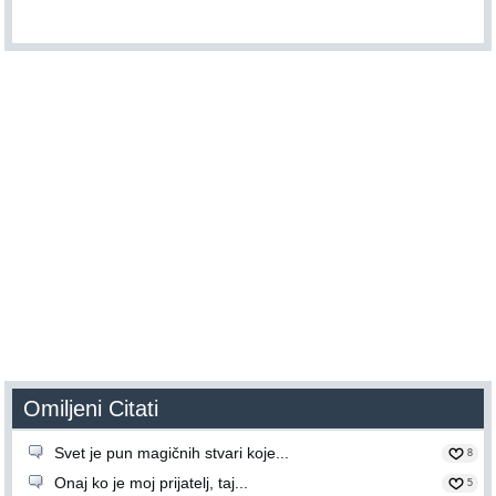
Omiljeni Citati
Svet je pun magičnih stvari koje...
8
Onaj ko je moj prijatelj, taj...
5