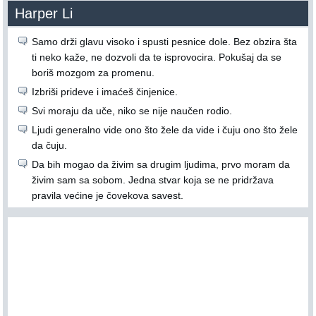
Harper Li
Samo drži glavu visoko i spusti pesnice dole. Bez obzira šta
ti neko kaže, ne dozvoli da te isprovocira. Pokušaj da se
boriš mozgom za promenu.
Izbriši prideve i imaćeš činjenice.
Svi moraju da uče, niko se nije naučen rodio.
Ljudi generalno vide ono što žele da vide i čuju ono što žele
da čuju.
Da bih mogao da živim sa drugim ljudima, prvo moram da
živim sam sa sobom. Jedna stvar koja se ne pridržava
pravila većine je čovekova savest.